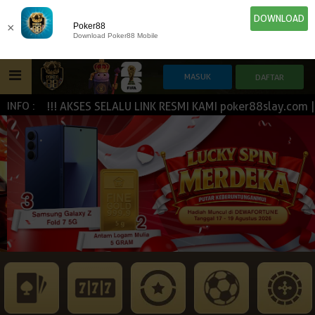
DOWNLOAD
×
Poker88
Download Poker88 Mobile
SH !!! AKSES SELALU LINK RESMI KAMI poker88slay.com | pk
INFO :
HOME
IDN E-LOTTERY
POKER
SLOT GAME
NEW
NEW
SPORTBOOK
LIVE CASINO
IDNLIVE
NEW
ESPORTS
TOGEL
ARCADE
NEW
NEW
NEW
TEMBAK IKAN
IDNRAFFLE
IDNTRADE