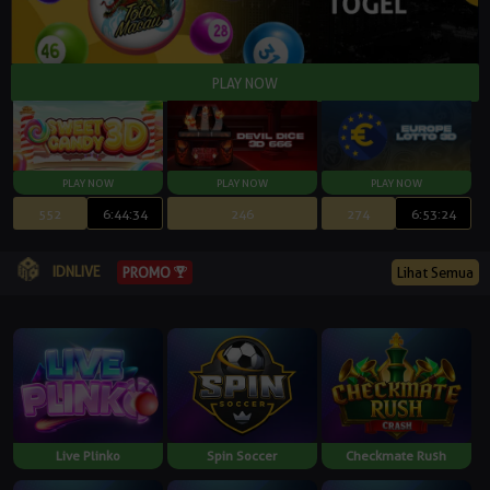
552
6:44:33
246
274
6:53:23
IDNLIVE
Lihat Semua
PROMO
Live Plinko
Spin Soccer
Checkmate Rush