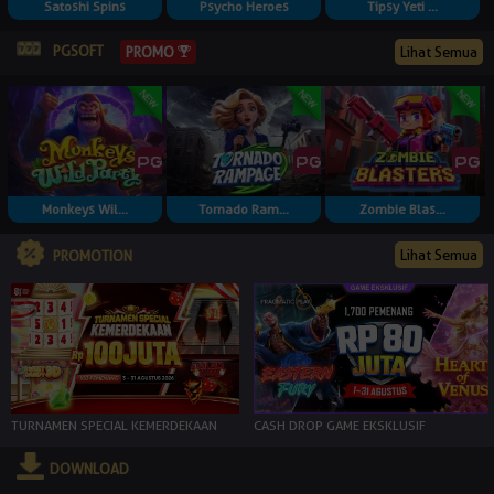
Satoshi Spins
Psycho Heroes
Tipsy Yeti ...
PGSOFT
Lihat Semua
PROMO
Monkeys Wil...
Tornado Ram...
Zombie Blas...
Lihat Semua
PROMOTION
TURNAMEN SPECIAL KEMERDEKAAN
CASH DROP GAME EKSKLUSIF
DOWNLOAD