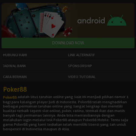
HUBUNGI KAMI
LINK ALTERNATIF
JADWAL BANK
SPONSORSHIP
CARA BERMAIN
VIDEO TUTORIAL
Poker88
adalah situs taruhan online yang saat ini menjadi pilihan nomor 1
Poker88
bagi para kalangan player judi di Indonesia. Poker88 telah menghadirkan
berbagai permainan taruhan online yang sangat lengkap dan memiliki
kualitas terbaik seperti slot online, poker, casino, tembak ikan dan masih
banyak lagi permainan lainnya. Anda bisa memainkannya dengan
melakukan login melalui link Poker88 ataupun Poker88 Mobile. Tentu saja
game Poker88 yang kami sediakan telah memiliki lisensi yang sah untuk
beroperasi di Indonesia maupun di Asia.