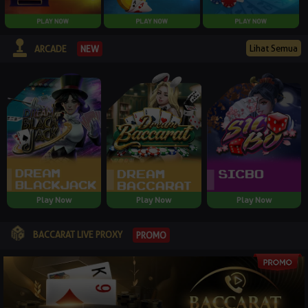
Lihat Semua
NEW
ARCADE
Play Now
Play Now
Play Now
BACCARAT LIVE PROXY
PROMO