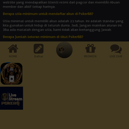
website yang mendapatkan lisensi resmi dari pagcor dan memiliki ribuan
member dan aktif setiap harinya.
Berapa usia minimum untuk mendaftar akun di Poker88?
Usia minimal untuk memiliki akun adalah 21 tahun. Ini adalah standar yang
kita gunakan untuk hidup di seluruh dunia. Jadi, jangan mainkan aturan ini.
Jika ada masalah dengan usia, kami tidak akan bertanggung jawab.
Berapa jumlah setoran minimum di situs Poker88?
Jumlah setoran minimum adalah Rp 10.000. Bukankah itu rendah? Dengan
uang yang begitu banyak, Anda bisa memainkan semua jenis permainan
yang disediakan oleh agen judi online POKER88.
HOME
Daftar
PROMOSI
LIVE CHAT
Cara Pembayaran:
Dukungan Perangkat :
Keamanan Terjamin :
© 2026 Poker88. All Rights Reserved | 18+