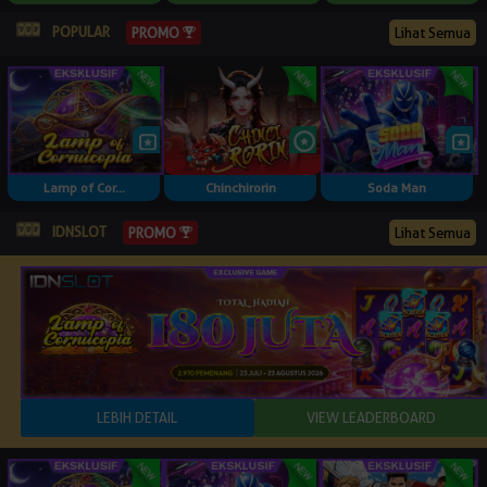
POPULAR
Lihat Semua
PROMO
Lamp of Cor...
Chinchirorin
Soda Man
IDNSLOT
Lihat Semua
PROMO