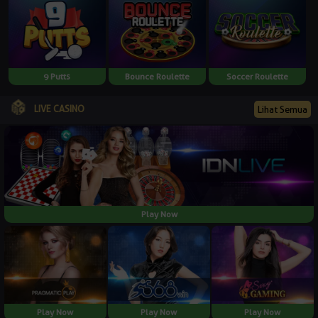
9 Putts
Bounce Roulette
Soccer Roulette
LIVE CASINO
Lihat Semua
Play Now
Play Now
Play Now
Play Now