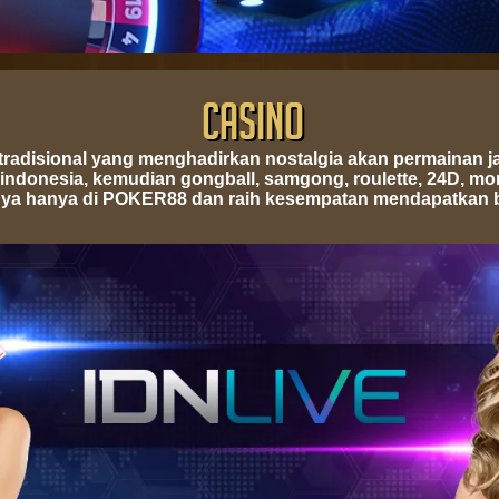
CASINO
radisional yang menghadirkan nostalgia akan permainan 
indonesia, kemudian gongball, samgong, roulette, 24D, mono
innya hanya di POKER88 dan raih kesempatan mendapatkan b