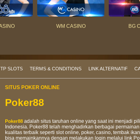
ASINO
WM CASINO
BG 
TP SLOTS
TERMS & CONDITIONS
LINK ALTERNATIF
C
SITUS POKER ONLINE
Poker88
Poker88
adalah situs taruhan online yang saat ini menjadi pi
Indonesia. Poker88 telah menghadirkan berbagai permainan 
kualitas terbaik seperti slot online, poker, casino, tembak i
bisa memainkannya dengan melakukan login melalui link Po