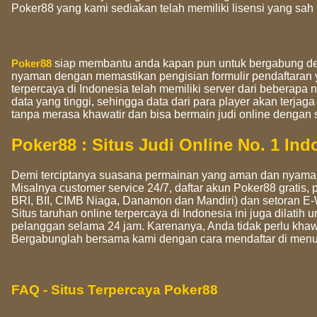
Poker88 yang kami sediakan telah memiliki lisensi yang sah 
Poker88
siap membantu anda kapan pun untuk bergabung den
nyaman dengan memastikan pengisian formulir pendaftaran 
terpercaya di Indonesia telah memiliki server dari beberapa
data yang tinggi, sehingga data dari para player akan terja
tanpa merasa khawatir dan bisa bermain judi online dengan 
Poker88 : Situs Judi Online No. 1 In
Demi terciptanya suasana permainan yang aman dan nyaman,
Misalnya customer service 24/7, daftar akun Poker88 gratis, 
BRI, BII, CIMB Niaga, Danamon dan Mandiri) dan setoran E-Wa
Situs taruhan online terpercaya di Indonesia ini juga dilatih
pelanggan selama 24 jam. Karenanya, Anda tidak perlu khawati
Bergabunglah bersama kami dengan cara mendaftar di menu 
FAQ - Situs Terpercaya Poker88