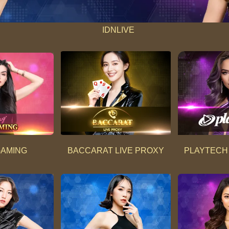
IDNLIVE
GAMING
BACCARAT LIVE PROXY
PLAYTECH 