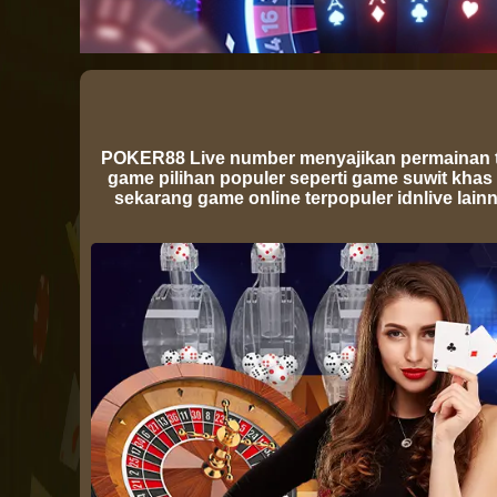
INFO
POKER88
Link
Alternatif
POKER88 Live number menyajikan permainan t
game pilihan populer seperti game suwit khas 
Download
sekarang game online terpopuler idnlive la
Aplikasi
Mobile