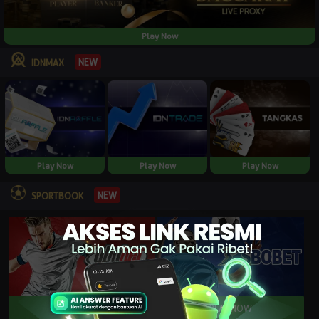
Play Now
NEW
IDNMAX
Play Now
Play Now
Play Now
NEW
SPORTBOOK