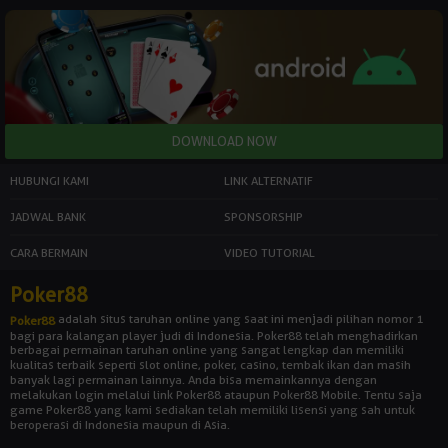
HUBUNGI KAMI
LINK ALTERNATIF
JADWAL BANK
SPONSORSHIP
CARA BERMAIN
VIDEO TUTORIAL
Poker88
adalah situs taruhan online yang saat ini menjadi pilihan nomor 1
Poker88
bagi para kalangan player judi di Indonesia. Poker88 telah menghadirkan
berbagai permainan taruhan online yang sangat lengkap dan memiliki
kualitas terbaik seperti slot online, poker, casino, tembak ikan dan masih
banyak lagi permainan lainnya. Anda bisa memainkannya dengan
melakukan login melalui link Poker88 ataupun Poker88 Mobile. Tentu saja
game Poker88 yang kami sediakan telah memiliki lisensi yang sah untuk
beroperasi di Indonesia maupun di Asia.