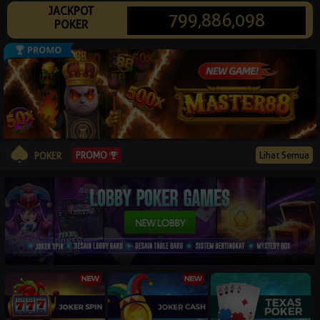
JACKPOT
© 2026 poker882023.com. All Rights Reserved | 18+
799,886,098
POKER
PROMO
Lihat Semua
POKER