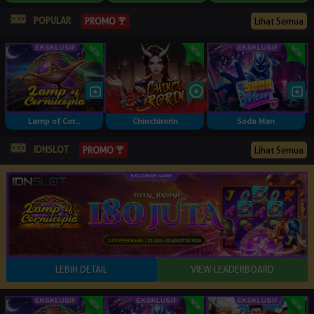
POPULAR
Lihat Semua
PROMO
Lamp of Cor...
Chinchirorin
Soda Man
IDNSLOT
Lihat Semua
PROMO