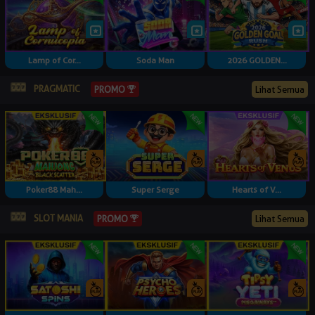
Lamp of Cor...
Soda Man
2026 GOLDEN...
PRAGMATIC
Lihat Semua
PROMO
Poker88 Mah...
Super Serge
Hearts of V...
SLOT MANIA
Lihat Semua
PROMO