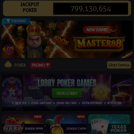
JACKPOT
© 2026 poker882023.com. All Rights Reserved | 18+
799,130,654
POKER
Lihat Semua
PROMO
POKER