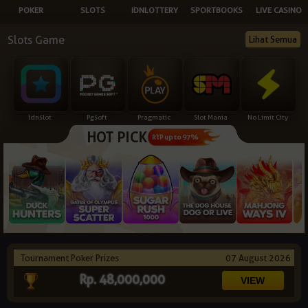
POKER
SLOTS
IDNLOTTERY
SPORTBOOKS
LIVE CASINO
NEW
Slots Game
Lihat Semua
TANGKAS
RTP
DEPOSIT
WITHDRAW
Idnslot
Pgsoft
Pragmatic
Slot Mania
No Limit City
HOT PICK
PROMOSI
RTP up to 97%
DOWNLOAD
REFERRAL
JACKPOT
Tournament Poker Prizes
07 August 2026
VIP MEMBER
Rp. 48,000,000
HUBUNGI KAMI