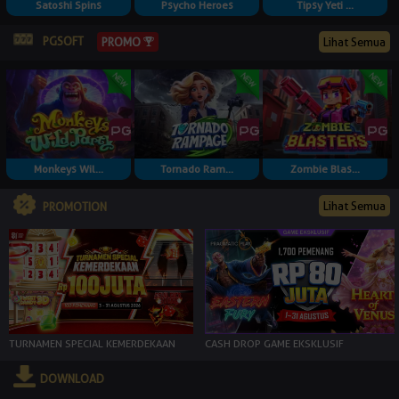
Satoshi Spins
Psycho Heroes
Tipsy Yeti ...
PGSOFT
Lihat Semua
PROMO
Monkeys Wil...
Tornado Ram...
Zombie Blas...
Lihat Semua
PROMOTION
TURNAMEN SPECIAL KEMERDEKAAN
CASH DROP GAME EKSKLUSIF
DOWNLOAD