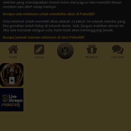
website yang mendapatkan lisensi resmi dari pagcor dan memiliki ribuan
member dan aktif setiap harinya.
Berapa usia minimum untuk mendaftar akun di Poker88?
Usia minimal untuk memiliki akun adalah 21 tahun. Ini adalah standar yang
kita gunakan untuk hidup di seluruh dunia. Jadi, jangan mainkan aturan ini.
Jika ada masalah dengan usia, kami tidak akan bertanggung jawab.
Berapa jumlah setoran minimum di situs Poker88?
Jumlah setoran minimum adalah Rp 10.000. Bukankah itu rendah? Dengan
uang yang begitu banyak, Anda bisa memainkan semua jenis permainan
yang disediakan oleh agen judi online POKER88.
HOME
Daftar
PROMOSI
LIVE CHAT
Cara Pembayaran:
Dukungan Perangkat :
Keamanan Terjamin :
© 2026 Poker88. All Rights Reserved | 18+